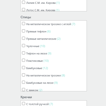
(1)
Лилия С.М. им. Кирова
(1)
Лотос С.М. им. Кирова
Спицы
(1)
Нарцисс С.М. им. Кирова
(7)
На металлическом тросике с иглой
(1)
Роза С.М. им. Кирова
(6)
Прямые тефлон
(1)
Ромашка С.М. им. Кирова
(2)
Прямые металлические
(1)
Фиалка С.М. им. Кирова
(10)
Чулочные
(2)
Кружевница С.М. им. Кирова
(9)
Тефлон на леске
(3)
Шалунья
(10)
Пластиковые
(6)
Денди
(12)
Бамбуковые
(14)
Хлопок Мерсеризованный
(8)
На металлическом тросике
(5)
Хлопок Травка
(9)
Бамбуковые на леске
(8)
Нико
(2)
С замком
(3)
Бонди
Крючки
(15)
Хлопок стрейч
(7)
С толстой ручкой
(16)
Травка