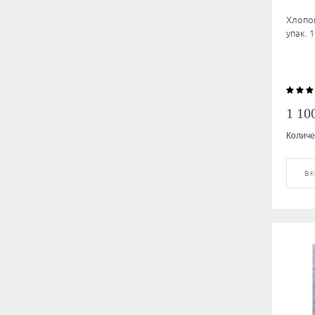
Хлопок
упак. 
1 10
Количе
В 