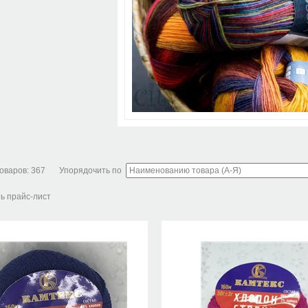
оваров:
367
Упорядочить по
ь прайс-лист