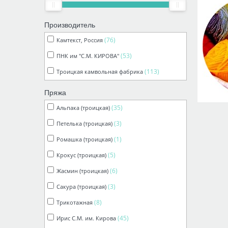
Производитель
(76)
Камтекст, Россия
(53)
ПНК им "С.М. КИРОВА"
(113)
Троицкая камвольная фабрика
Пряжа
(35)
Альпака (троицкая)
(3)
Петелька (троицкая)
(1)
Ромашка (троицкая)
(5)
Крокус (троицкая)
(6)
Жасмин (троицкая)
(3)
Сакура (троицкая)
(8)
Трикотажная
(45)
Ирис С.М. им. Кирова