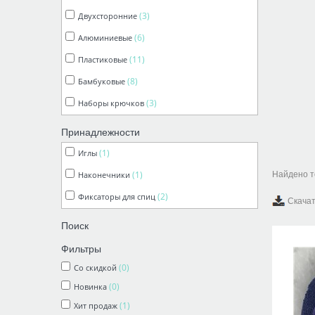
(3)
Двухсторонние
(6)
Бамбук стрейч
(6)
Алюминиевые
(1)
Зефир
(11)
Пластиковые
(7)
Новозеландская
(8)
Бамбуковые
(20)
Вирджиния
(3)
Наборы крючков
(1)
Азалия
(11)
Алиса
Принадлежности
(11)
Водопад
(1)
Иглы
(3)
Каскад
(1)
Наконечники
Найдено т
(1)
Лада
(2)
Фиксаторы для спиц
Скачат
(2)
Меринос оптима
Поиск
(3)
Мираж
Фильтры
(0)
Со скидкой
(0)
Новинка
(1)
Хит продаж