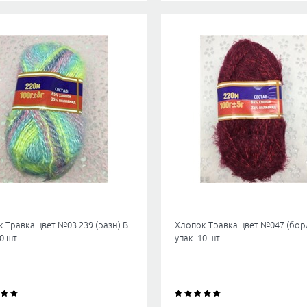
 Травка цвет №03 239 (разн) В
Хлопок Травка цвет №047 (бор
10 шт
упак. 10 шт